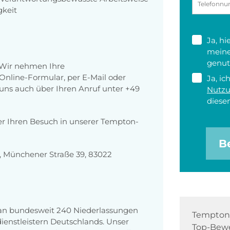
gkeit
Ja, h
meine
genut
 Wir nehmen Ihre
nline-Formular, per E-Mail oder
Ja, ic
r uns auch über Ihren Anruf unter +49
Nutz
diesen
er Ihren Besuch in unserer Tempton-
B
 Münchener Straße 39, 83022
 an bundesweit 240 Niederlassungen
Tempton 
enstleistern Deutschlands. Unser
Top-Bewe