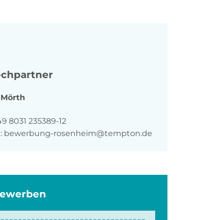
chpartner
Mörth
n
49 8031 235389-12
:
bewerbung-rosenheim@tempton.de
bewerben