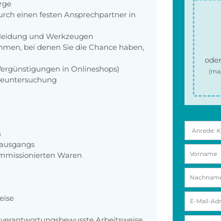
orge
rch einen festen Ansprechpartner in
zkleidung und Werkzeugen
men, bei denen Sie die Chance haben,
oder
 Vergünstigungen in Onlineshops)
(ma
rgeuntersuchung
n
nausgangs
ommissionierten Waren
eise
d verantwortungsbewusste Arbeitsweise