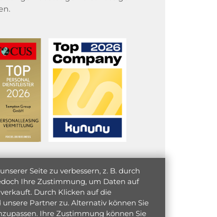
en.
serer Seite zu verbessern, z. B. durch
 jedoch Ihre Zustimmung, um Daten auf
verkauft. Durch Klicken auf die
unsere Partner zu. Alternativ können Sie
 anzupassen. Ihre Zustimmung können Sie
initiativ bewerben