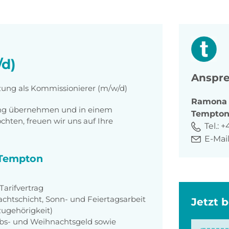
d)
Anspre
tzung als Kommissionierer (m/w/d)
Ramona
tung übernehmen und in einem
Tempto
ten, freuen wir uns auf Ihre
Tel.:
+
E-Mail
i Tempton
arifvertrag
achtschicht, Sonn- und Feiertagsarbeit
Jetzt 
zugehörigkeit)
aubs- und Weihnachtsgeld sowie