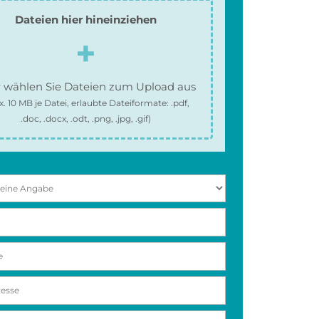
Dateien hier hineinziehen
 wählen Sie Dateien zum Upload aus
x.
10 MB
je Datei, erlaubte Dateiformate:
.pdf,
.doc, .docx, .odt, .png, .jpg, .gif
)