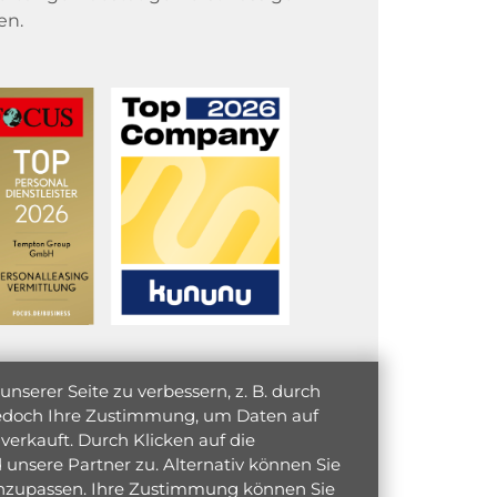
en.
serer Seite zu verbessern, z. B. durch
 jedoch Ihre Zustimmung, um Daten auf
verkauft. Durch Klicken auf die
unsere Partner zu. Alternativ können Sie
 anzupassen. Ihre Zustimmung können Sie
initiativ bewerben