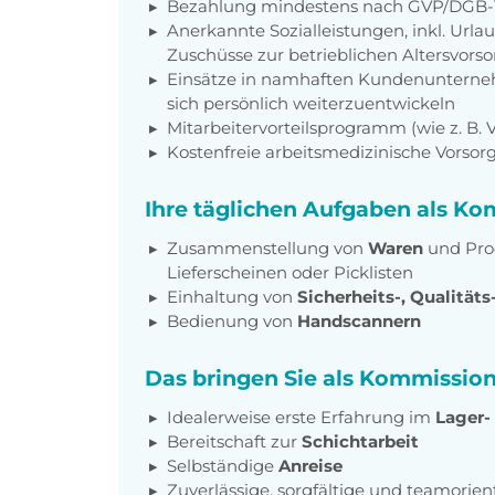
Bezahlung mindestens nach GVP/DGB-T
Anerkannte Sozialleistungen, inkl. Url
Zuschüsse zur betrieblichen Altersvors
Einsätze in namhaften Kundenunterneh
sich persönlich weiterzuentwickeln
Mitarbeitervorteilsprogramm (wie z. B.
Kostenfreie arbeitsmedizinische Vorso
Ihre täglichen Aufgaben als Ko
Zusammenstellung von
Waren
und Pro
Lieferscheinen oder Picklisten
Einhaltung von
Sicherheits-, Qualitäts
Bedienung von
Handscannern
Das bringen Sie als Kommission
Idealerweise erste Erfahrung im
Lager-
Bereitschaft zur
Schichtarbeit
Selbständige
Anreise
Zuverlässige, sorgfältige und teamorien