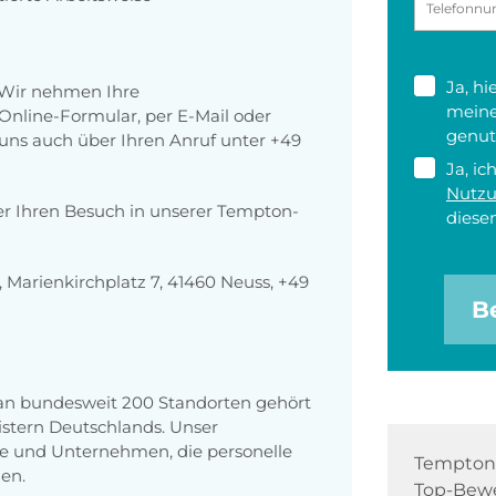
Ja, h
 Wir nehmen Ihre
meine
nline-Formular, per E-Mail oder
genut
r uns auch über Ihren Anruf unter +49
Ja, ic
Nutz
er Ihren Besuch in unserer Tempton-
diesen
Marienkirchplatz 7, 41460 Neuss, +49
B
 an bundesweit 200 Standorten gehört
stern Deutschlands. Unser
e und Unternehmen, die personelle
Tempton 
en.
Top-Bewe