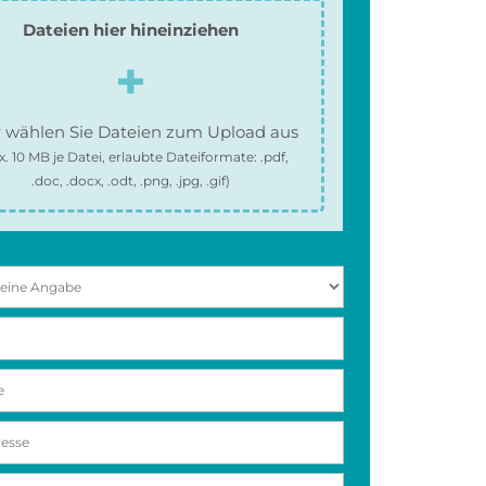
Dateien hier hineinziehen
 wählen Sie Dateien zum Upload aus
x.
10 MB
je Datei, erlaubte Dateiformate:
.pdf,
.doc, .docx, .odt, .png, .jpg, .gif
)