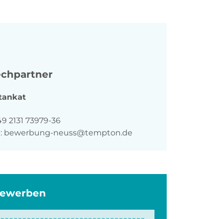
chpartner
tankat
n
49 2131 73979-36
:
bewerbung-neuss@tempton.de
bewerben