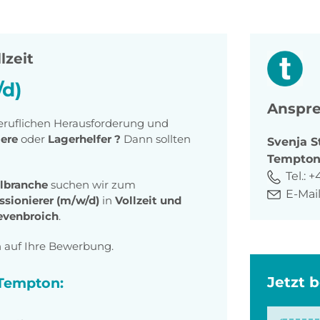
lzeit
d)
Anspre
beruflichen Herausforderung und
iere
oder
Lagerhelfer ?
Dann sollten
Svenja
S
Tempto
Tel.:
+
lbranche
suchen wir zum
E-Mail
sionierer (m/w/d)
in
Vollzeit und
evenbroich
.
h auf Ihre Bewerbung.
Jetzt 
 Tempton: