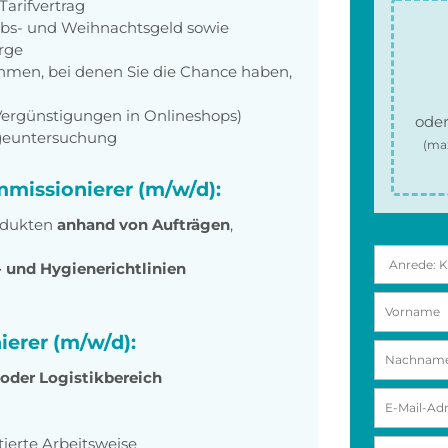
arifvertrag
aubs- und Weihnachtsgeld sowie
orge
men, bei denen Sie die Chance haben,
 Vergünstigungen in Onlineshops)
oder
rgeuntersuchung
(ma
mmissionierer (m/w/d):
dukten
anhand von Aufträgen
,
- und Hygienerichtlinien
ierer (m/w/d):
 oder Logistikbereich
tierte Arbeitsweise