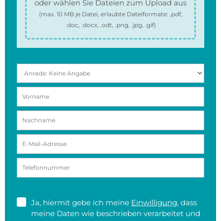
oder wählen Sie Dateien zum Upload aus
(max.
10 MB
je Datei, erlaubte Dateiformate:
.pdf,
.doc, .docx, .odt, .png, .jpg, .gif
)
Ja, hiermit gebe ich meine
Einwilligung
, dass
meine Daten wie beschrieben verarbeitet und