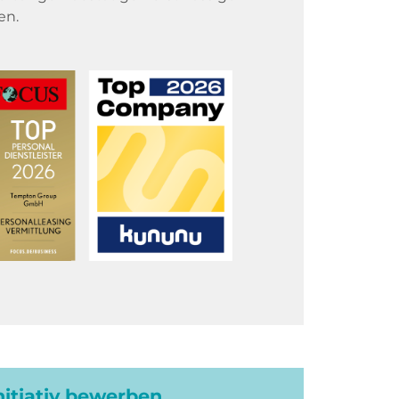
en.
initiativ bewerben