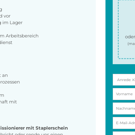
g
d vor
g im Lager
im Arbeitsbereich
oder
dienst
(ma
t an
prozessen
um
haft mit
sionierer mit Staplerschein
chricht oder sende uns einen