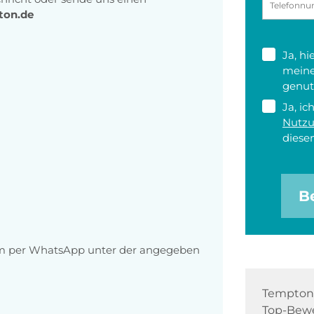
ton.de
Ja, h
meine
genut
Ja, ic
Nutz
diesen
B
m per WhatsApp unter der angegeben
Tempton 
Top-Bewe