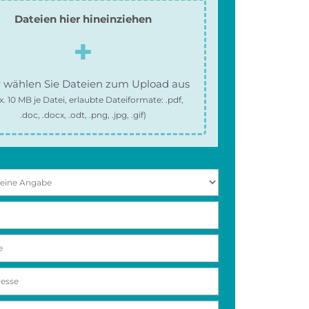
Dateien hier hineinziehen
 wählen Sie Dateien zum Upload aus
x.
10 MB
je Datei, erlaubte Dateiformate:
.pdf,
.doc, .docx, .odt, .png, .jpg, .gif
)