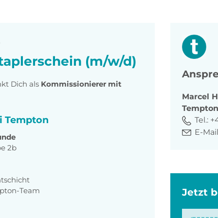
t
taplerschein (m/w/d)
Anspre
kt Dich als
Kommissionierer mit
Marcel
H
Tempto
ei Tempton
Tel.:
+4
E-Mail
unde
pe 2b
htschicht
mpton-Team
Jetzt 