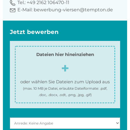
Tel.:
+49 2162 106470-11
E-Mail:
bewerbung-viersen@tempton.de
Jetzt bewerben
Dateien hier hineinziehen
oder wählen Sie Dateien zum Upload aus
(max.
10 MB
je Datei, erlaubte Dateiformate:
.pdf,
.doc, .docx, .odt, .png, .jpg, .gif
)