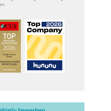
en.
initiativ bewerben