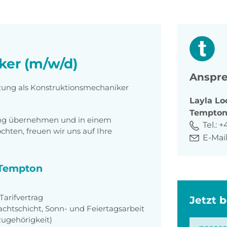
ker (m/w/d)
Anspre
tzung als Konstruktionsmechaniker
Layla
Lo
Tempto
tung übernehmen und in einem
Tel.:
+
ten, freuen wir uns auf Ihre
E-Mail
i Tempton
arifvertrag
Jetzt 
achtschicht, Sonn- und Feiertagsarbeit
zugehörigkeit)