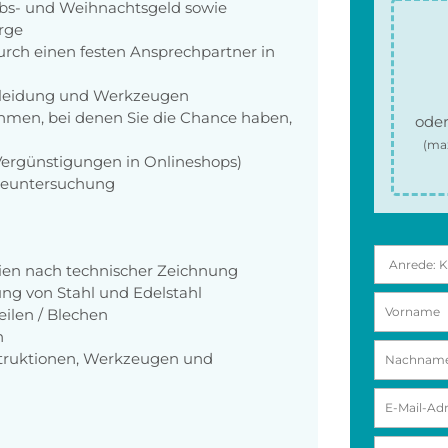
aubs- und Weihnachtsgeld sowie
orge
rch einen festen Ansprechpartner in
zkleidung und Werkzeugen
men, bei denen Sie die Chance haben,
oder
(ma
 Vergünstigungen in Onlineshops)
rgeuntersuchung
rien nach technischer Zeichnung
ng von Stahl und Edelstahl
ilen / Blechen
n
truktionen, Werkzeugen und