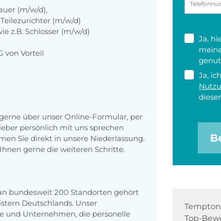
auer (m/w/d),
eilezurichter (m/w/d)
ie z.B. Schlosser (m/w/d)
Ja, h
meine
 von Vorteil
genut
Ja, ic
Nutz
diesen
erne über unser Online-Formular, per
 lieber persönlich mit uns sprechen
B
en Sie direkt in unsere Niederlassung.
Ihnen gerne die weiteren Schritte.
 an bundesweit 200 Standorten gehört
stern Deutschlands. Unser
Tempton 
e und Unternehmen, die personelle
Top-Bewe