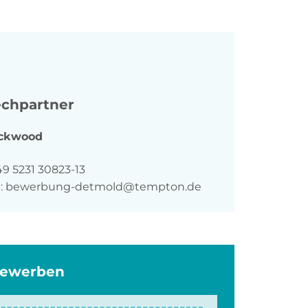
chpartner
ckwood
n
49 5231 30823-13
:
bewerbung-detmold@tempton.de
bewerben