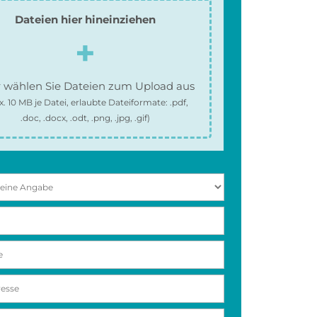
Dateien hier hineinziehen
 wählen Sie Dateien zum Upload aus
x.
10 MB
je Datei, erlaubte Dateiformate:
.pdf,
.doc, .docx, .odt, .png, .jpg, .gif
)