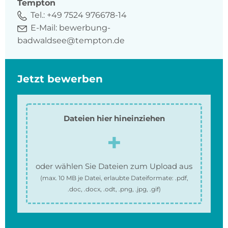
Tempton
Tel.:
+49 7524 976678-14
E-Mail:
bewerbung-
badwaldsee@tempton.de
Jetzt bewerben
Dateien hier hineinziehen
oder wählen Sie Dateien zum Upload aus
(max.
10 MB
je Datei, erlaubte Dateiformate:
.pdf,
.doc, .docx, .odt, .png, .jpg, .gif
)