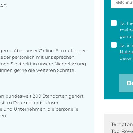
MAG
Ja, h
meine
genut
Ja, ic
erne über unser Online-Formular, per
Nutz
 lieber persönlich mit uns sprechen
diesen
en Sie direkt in unsere Niederlassung.
Ihnen gerne die weiteren Schritte.
B
 an bundesweit 200 Standorten gehört
stern Deutschlands. Unser
e und Unternehmen, die personelle
en.
Tempton 
Top-Bewe