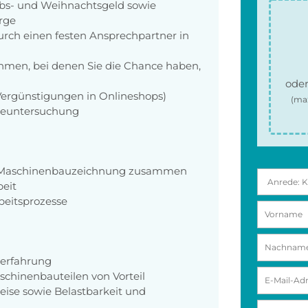
aubs- und Weihnachtsgeld sowie
orge
rch einen festen Ansprechpartner in
men, bei denen Sie die Chance haben,
oder
 Vergünstigungen in Onlineshops)
(ma
rgeuntersuchung
ch Maschinenbauzeichnung zusammen
eit
beitsprozesse
serfahrung
hinenbauteilen von Vorteil
eise sowie Belastbarkeit und