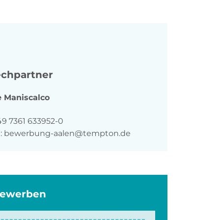
chpartner
e
Maniscalco
n
49 7361 633952-0
:
bewerbung-aalen@tempton.de
bewerben