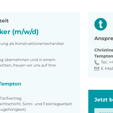
zeit
ker (m/w/d)
Anspre
tzung als Konstruktionsmechaniker
Christin
Tempto
tung übernehmen und in einem
Tel.:
+
ten, freuen wir uns auf Ihre
E-Mail
i Tempton
arifvertrag
Jetzt 
achtschicht, Sonn- und Feiertagsarbeit
zugehörigkeit)