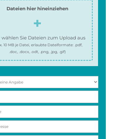
Dateien hier hineinziehen
 wählen Sie Dateien zum Upload aus
x.
10 MB
je Datei, erlaubte Dateiformate:
.pdf,
.doc, .docx, .odt, .png, .jpg, .gif
)