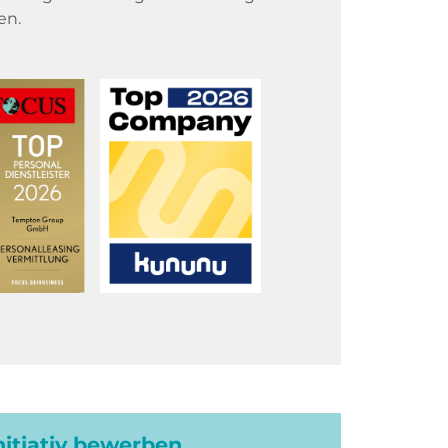
en.
initiativ bewerben