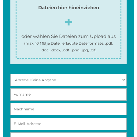
Dateien hier hineinziehen
oder wählen Sie Dateien zum Upload aus
(max.
10 MB
je Datei, erlaubte Dateiformate:
.pdf,
.doc, .docx, .odt, .png, .jpg, .gif
)