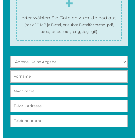
oder wählen Sie Dateien zum Upload aus
(max.
10 MB
je Datei, erlaubte Dateiformate:
.pdf,
.doc, .docx, .odt, .png, .jpg, .gif
)