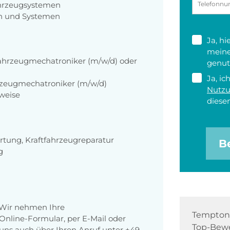
ahrzeugsystemen
n und Systemen
Ja, h
meine
ahrzeugmechatroniker (m/w/d) oder
genut
Ja, ic
rzeugmechatroniker (m/w/d)
Nutz
weise
diesen
rtung, Kraftfahrzeugreparatur
B
g
 Wir nehmen Ihre
Tempton 
nline-Formular, per E-Mail oder
Top-Bewe
r uns auch über Ihren Anruf unter +49