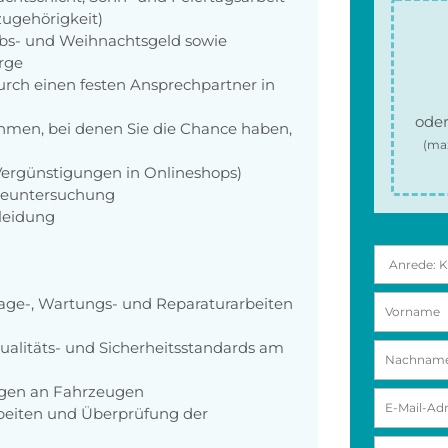
zugehörigkeit)
aubs- und Weihnachtsgeld sowie
orge
rch einen festen Ansprechpartner in
oder
men, bei denen Sie die Chance haben,
(ma
 Vergünstigungen in Onlineshops)
rgeuntersuchung
kleidung
ge-, Wartungs- und Reparaturarbeiten
ualitäts- und Sicherheitsstandards am
gen an Fahrzeugen
beiten und Überprüfung der