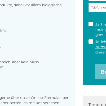
odukte, dabei vor allem biologische
Ja, h
meine
ität
genut
Ja, ic
g
Nutz
diesen
reich, aber kein Muss
en
B
erne über unser Online-Formular, per
 lieber persönlich mit uns sprechen
Tempton 