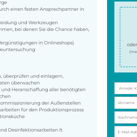
orge
rch einen festen Ansprechpartner in
zkleidung und Werkzeugen
men, bei denen Sie die Chance haben,
 Vergünstigungen in Onlineshops)
oder
rgeuntersuchung
(ma
 überprüfen und einlagern,
sdaten überwachen
ng und Heranschaffung aller benötigten
ichen
 Kommissionierung der Außenstellen
arbeiten für den Produktionsprozess
ktionsküche
d Desinfektionsarbeiten lt.