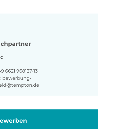
chpartner
c
n
9 6621 968127-13
:
bewerbung-
feld@tempton.de
bewerben