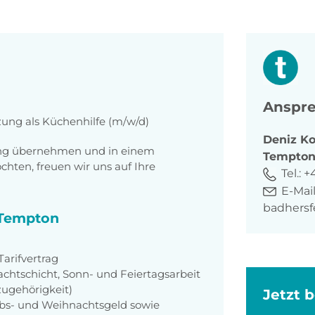
Anspre
zung als Küchenhilfe (m/w/d)
Deniz
Ko
tung übernehmen und in einem
Tempto
ten, freuen wir uns auf Ihre
Tel.:
+4
E-Mail
badhers
i Tempton
arifvertrag
achtschicht, Sonn- und Feiertagsarbeit
zugehörigkeit)
Jetzt 
aubs- und Weihnachtsgeld sowie