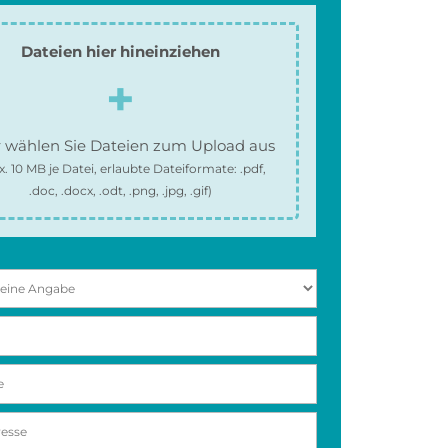
Dateien hier hineinziehen
 wählen Sie Dateien zum Upload aus
x.
10 MB
je Datei, erlaubte Dateiformate:
.pdf,
.doc, .docx, .odt, .png, .jpg, .gif
)