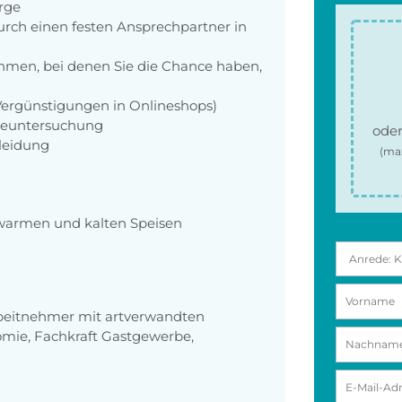
orge
rch einen festen Ansprechpartner in
men, bei denen Sie die Chance haben,
 Vergünstigungen in Onlineshops)
rgeuntersuchung
oder
kleidung
(ma
 warmen und kalten Speisen
rbeitnehmer mit artverwandten
omie, Fachkraft Gastgewerbe,