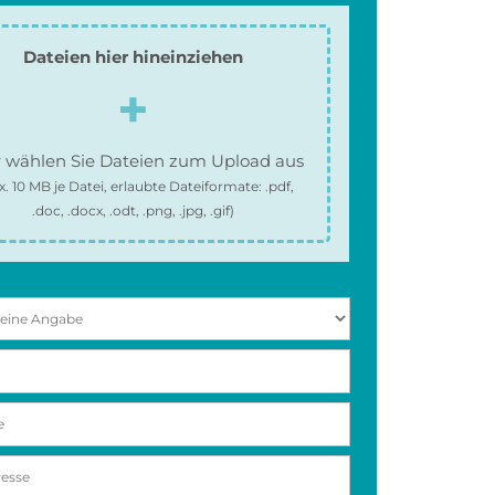
Dateien hier hineinziehen
 wählen Sie Dateien zum Upload aus
x.
10 MB
je Datei, erlaubte Dateiformate:
.pdf,
.doc, .docx, .odt, .png, .jpg, .gif
)