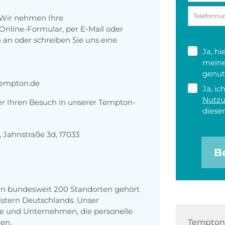
 Wir nehmen Ihre
nline-Formular, per E-Mail oder
 an oder schreiben Sie uns eine
Ja, h
meine
genut
empton.de
Ja, ic
Nutz
er Ihren Besuch in unserer Tempton-
diesen
Jahnstraße 3d, 17033
B
 an bundesweit 200 Standorten gehört
stern Deutschlands. Unser
e und Unternehmen, die personelle
en.
Tempton 