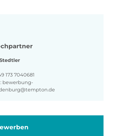
chpartner
Stedtler
n
49 173 7040681
:
bewerbung-
denburg@tempton.de
bewerben