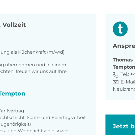
 Vollzeit
Anspre
zung als Küchenkraft (m/w/d)
Thomas
tung übernehmen und in einem
Tempto
ten, freuen wir uns auf Ihre
Tel.:
+
E-Mail
Neubran
i Tempton
rifvertrag
achtschicht, Sonn- und Feiertagsarbeit
zugehörigkeit)
Jetzt 
aubs- und Weihnachtsgeld sowie