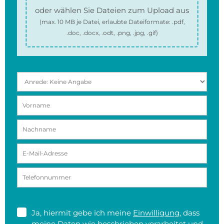
oder wählen Sie Dateien zum Upload aus
(max.
10 MB
je Datei, erlaubte Dateiformate:
.pdf,
.doc, .docx, .odt, .png, .jpg, .gif
)
Ja, hiermit gebe ich meine
Einwilligung
, dass
meine Daten wie beschrieben verarbeitet und