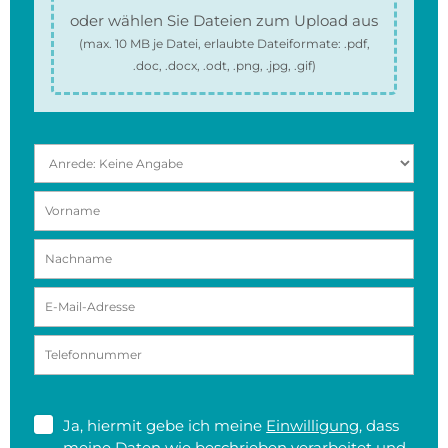
oder wählen Sie Dateien zum Upload aus
(max.
10 MB
je Datei, erlaubte Dateiformate:
.pdf,
.doc, .docx, .odt, .png, .jpg, .gif
)
Ja, hiermit gebe ich meine
Einwilligung
, dass
meine Daten wie beschrieben verarbeitet und