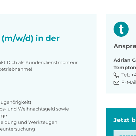
m/w/d) in der
Anspre
Adrian
G
kt Dich als Kundendienstmonteur
Tempto
nbetriebnahme!
Tel.:
+4
E-Mail
zugehörigkeit)
aubs- und Weihnachtsgeld sowie
orge
Jetzt 
zkleidung und Werkzeugen
rgeuntersuchung