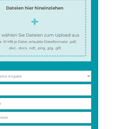
Dateien hier hineinziehen
 wählen Sie Dateien zum Upload aus
x.
10 MB
je Datei, erlaubte Dateiformate:
.pdf,
.doc, .docx, .odt, .png, .jpg, .gif
)