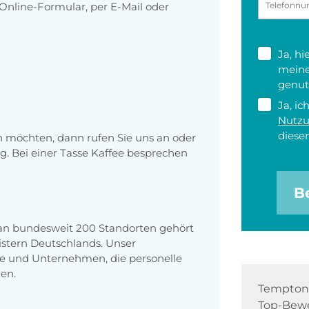
nline-Formular, per E-Mail oder
Ja, h
meine
genut
Ja, ic
Nutz
diesen
en möchten, dann rufen Sie uns an oder
g. Bei einer Tasse Kaffee besprechen
B
 an bundesweit 200 Standorten gehört
stern Deutschlands. Unser
e und Unternehmen, die personelle
en.
Tempton 
Top-Bewe