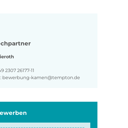
chpartner
ieroth
n
9 2307 26177-11
:
bewerbung-kamen@tempton.de
bewerben