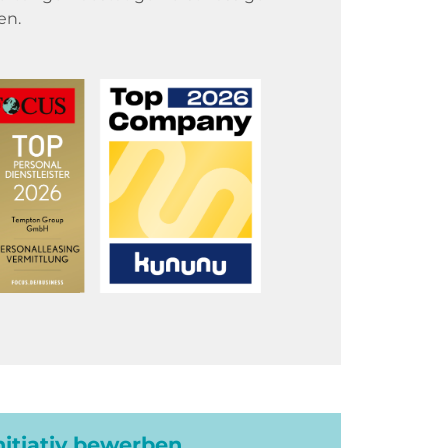
en.
initiativ bewerben