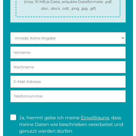
(max.
10 MB
je Datei, erlaubte Dateiformate:
.pdf,
.doc, .docx, .odt, .png, .jpg, .gif
)
Ja, hiermit gebe ich meine
Einwilligung
, dass
meine Daten wie beschrieben verarbeitet und
genutzt werden dürfen.