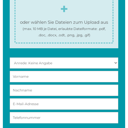
oder wählen Sie Dateien zum Upload aus
(max.
10 MB
je Datei, erlaubte Dateiformate:
.pdf,
.doc, .docx, .odt, .png, .jpg, .gif
)