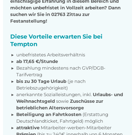
einschlägige Erfahrung in diesem Bereich und
möchten unbefristet in Vollzeit arbeiten? Dann
suchen wir Sie in 02763 Zittau zur
Festanstellung!
Diese Vorteile erwarten Sie bei
Tempton
unbefristetes Arbeitsverhältnis
ab 17,65 €/Stunde
Bezahlung mindestens nach GVP/DGB-
Tarifvertrag
bis zu 30 Tage Urlaub
(je nach
Betriebszugehörigkeit)
anerkannte Sozialleistungen, inkl.
Urlaubs- und
Weihnachtsgeld
sowie
Zuschüsse zur
betrieblichen Altersvorsorge
Beteiligung an Fahrtkosten
(Erstattung
Deutschlandticket, Fahrtgeld) möglich
attraktive
Mitarbeiter-werben-Mitarbeiter
Prämien
(bis zu 240€ innerhalb von 6 Monaten