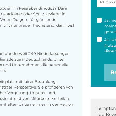
enbogen im Feierabendmodus? Dann
rielackierer oder Spritzlackierer in
 Wenn Du gern für glänzende
Ja, h
nicht nur graue Theorie sind, dann bist
meine
genut
Ja, ic
Nutz
diesen
 an bundesweit 240 Niederlassungen
enstleistern Deutschlands. Unser
e und Unternehmen, die personelle
en.
B
itsplatz mit fairer Bezahlung,
tiger Perspektive. Sie profitieren von
icher Vergütung, Urlaubs- und
ie attraktiven Mitarbeitervorteilen.
 namhaften Unternehmen in der Region
Tempton 
Top-Bewe