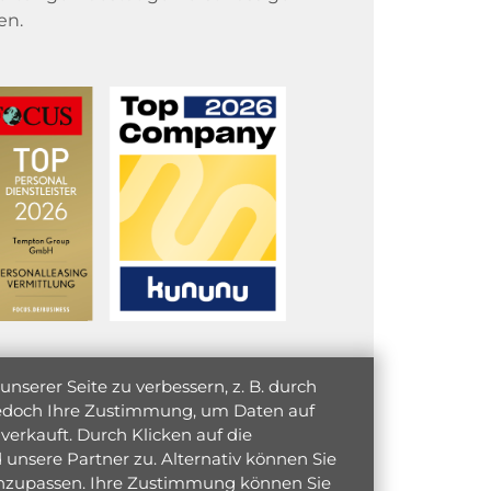
en.
serer Seite zu verbessern, z. B. durch
 jedoch Ihre Zustimmung, um Daten auf
verkauft. Durch Klicken auf die
unsere Partner zu. Alternativ können Sie
 anzupassen. Ihre Zustimmung können Sie
initiativ bewerben