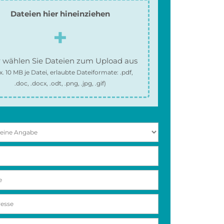
Dateien hier hineinziehen
 wählen Sie Dateien zum Upload aus
x.
10 MB
je Datei, erlaubte Dateiformate:
.pdf,
.doc, .docx, .odt, .png, .jpg, .gif
)