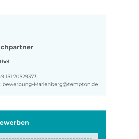
chpartner
thel
n
49 151 70529373
:
bewerbung-Marienberg@tempton.de
bewerben