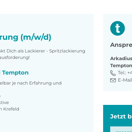
erung (m/w/d)
Anspre
 Dich als Lackierer - Spritzlackierung
rausforderung!
Arkadiu
Tempto
ei Tempton
Tel.:
+4
E-Mail
delbar je nach Erfahrung und
e
ktive
n Krefeld
Jetzt 