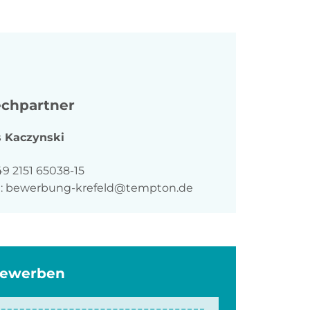
chpartner
s
Kaczynski
n
9 2151 65038-15
:
bewerbung-krefeld@tempton.de
bewerben