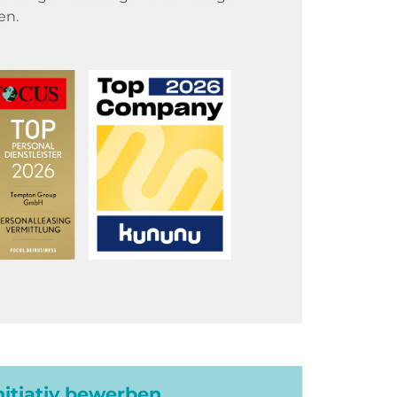
en.
initiativ bewerben