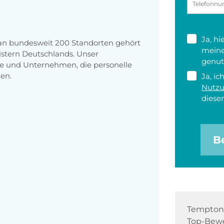
Ja, h
 an bundesweit 200 Standorten gehört
meine
stern Deutschlands. Unser
genut
e und Unternehmen, die personelle
en.
Ja, ic
Nutz
diesen
B
Tempton 
Top-Bewe