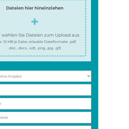
Dateien hier hineinziehen
 wählen Sie Dateien zum Upload aus
x.
10 MB
je Datei, erlaubte Dateiformate:
.pdf,
.doc, .docx, .odt, .png, .jpg, .gif
)