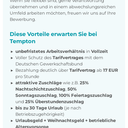
Wenn Sie flexibel sind, gerne Verantwortung
übernehmen und in einem abwechslungsreichen
Umfeld arbeiten möchten, freuen wir uns auf Ihre
Bewerbung.
Diese Vorteile erwarten Sie bei
Tempton
unbefristetes Arbeitsverhältnis
in
Vollzeit
Voller Schutz des
Tarifvertrages
mit dem
Deutschen Gewerkschaftsbund
Bezahlung deutlich über
Tarifvertrag
ab
17 EUR
pro Stunde
attraktive Zuschläge
wie z.B.
25%
Nachtschichtzuschlag
,
50%
Sonntagszuschlag
,
100% Feiertagszuschlag
und
25% Überstundenzuschlag
bis zu 30 Tage Urlaub
(je nach
Betriebszugehörigkeit)
Urlaubsgeld + Weihnachtsgeld
+
betriebliche
Altersvorsorge