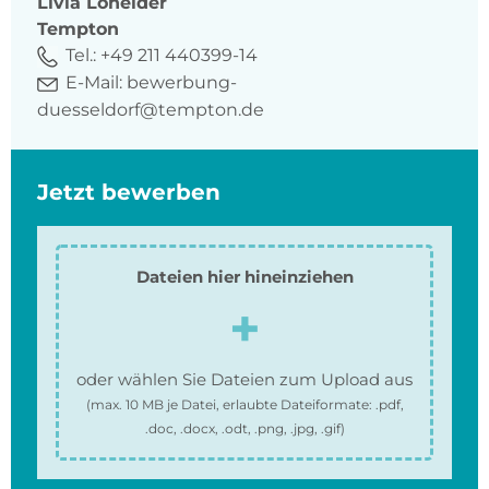
Livia
Loheider
Tempton
Tel.:
+49 211 440399-14
E-Mail:
bewerbung-
duesseldorf@tempton.de
Jetzt bewerben
Dateien hier hineinziehen
oder wählen Sie Dateien zum Upload aus
(max.
10 MB
je Datei, erlaubte Dateiformate:
.pdf,
.doc, .docx, .odt, .png, .jpg, .gif
)