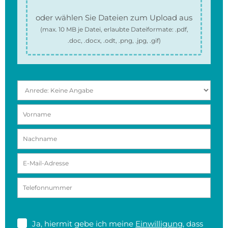
oder wählen Sie Dateien zum Upload aus
(max.
10 MB
je Datei, erlaubte Dateiformate:
.pdf,
.doc, .docx, .odt, .png, .jpg, .gif
)
Ja, hiermit gebe ich meine
Einwilligung
, dass