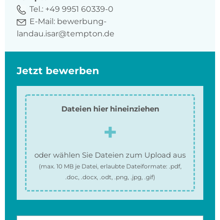
Tel.:
+49 9951 60339-0
E-Mail:
bewerbung-
landau.isar@tempton.de
Jetzt bewerben
Dateien hier hineinziehen
oder wählen Sie Dateien zum Upload aus
(max.
10 MB
je Datei, erlaubte Dateiformate:
.pdf,
.doc, .docx, .odt, .png, .jpg, .gif
)