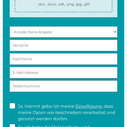
.doc, .docx, .odt, .png, .jpg, .gif
)
Ja, hiermit gebe ich meine
Einwilligung
, dass
meine Daten wie beschrieben verarbeitet und
genutzt werden dürfen.