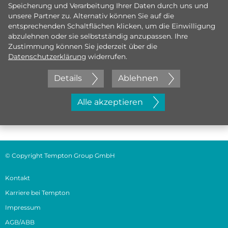
Speicherung und Verarbeitung Ihrer Daten durch uns und
unsere Partner zu. Alternativ können Sie auf die
entsprechenden Schaltflächen klicken, um die Einwilligung
abzulehnen oder sie selbstständig anzupassen. Ihre
Zustimmung können Sie jederzeit über die
Datenschutzerklärung
widerrufen.
Details
Ablehnen
Jetzt initiativ bewerben
Alle akzeptieren
© Copyright Tempton Group GmbH
Kontakt
Karriere bei Tempton
Impressum
AGB/ABB