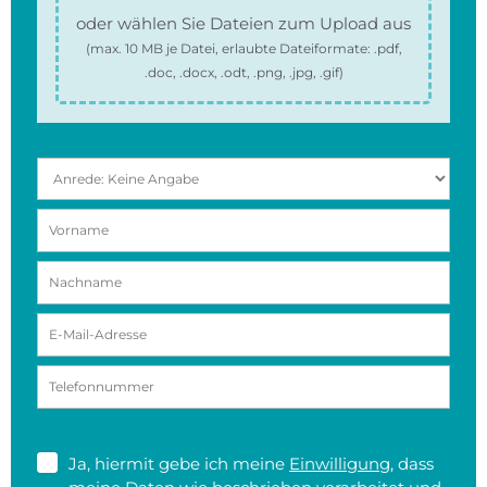
oder wählen Sie Dateien zum Upload aus
(max.
10 MB
je Datei, erlaubte Dateiformate:
.pdf,
.doc, .docx, .odt, .png, .jpg, .gif
)
Ja, hiermit gebe ich meine
Einwilligung
, dass