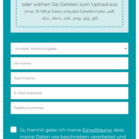
oder wählen Sie Dateien zum Upload aus
(max.
10 MB
je Datei, erlaubte Dateiformate:
.pdf,
.doc, .docx, .odt, .png, .jpg, .gif
)
Ja, hiermit gebe ich meine
Einwilligung
, dass
meine Daten wie beschrieben verarbeitet und