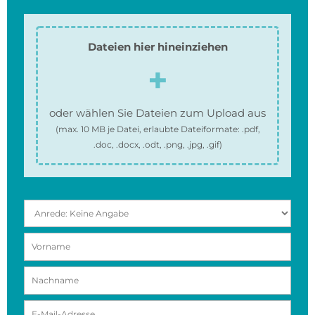
Dateien hier hineinziehen
oder wählen Sie Dateien zum Upload aus
(max.
10 MB
je Datei, erlaubte Dateiformate:
.pdf,
.doc, .docx, .odt, .png, .jpg, .gif
)