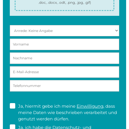
.doc, .docx, .odt, .png, .jpg, .gif
)
Ja, hiermit gebe ich meine
Einwilligung
, dass
meine Daten wie beschrieben verarbeitet und
genutzt werden dürfen.
Ja, ich habe die
Datenschutz- und