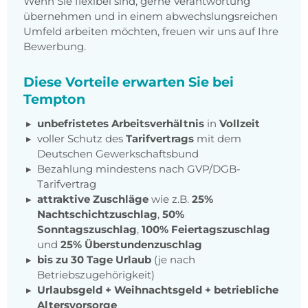
Wenn Sie flexibel sind, gerne Verantwortung
übernehmen und in einem abwechslungsreichen
Umfeld arbeiten möchten, freuen wir uns auf Ihre
Bewerbung.
Diese Vorteile erwarten Sie bei
Tempton
unbefristetes Arbeitsverhältnis
in
Vollzeit
voller Schutz des
Tarifvertrags
mit dem
Deutschen Gewerkschaftsbund
Bezahlung mindestens nach GVP/DGB-
Tarifvertrag
attraktive Zuschläge
wie z.B.
25%
Nachtschichtzuschlag
,
50%
Sonntagszuschlag
,
100% Feiertagszuschlag
und
25% Überstundenzuschlag
bis zu 30 Tage Urlaub
(je nach
Betriebszugehörigkeit)
Urlaubsgeld + Weihnachtsgeld
+
betriebliche
Altersvorsorge