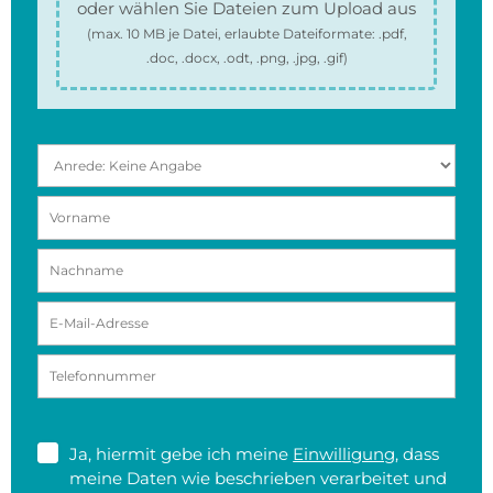
oder wählen Sie Dateien zum Upload aus
(max.
10 MB
je Datei, erlaubte Dateiformate:
.pdf,
.doc, .docx, .odt, .png, .jpg, .gif
)
Ja, hiermit gebe ich meine
Einwilligung
, dass
meine Daten wie beschrieben verarbeitet und