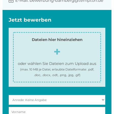
E-Mail:
bewerbung-bamberg@tempton.de
Jetzt bewerben
Dateien hier hineinziehen
oder wählen Sie Dateien zum Upload aus
(max.
10 MB
je Datei, erlaubte Dateiformate:
.pdf,
.doc, .docx, .odt, .png, .jpg, .gif
)