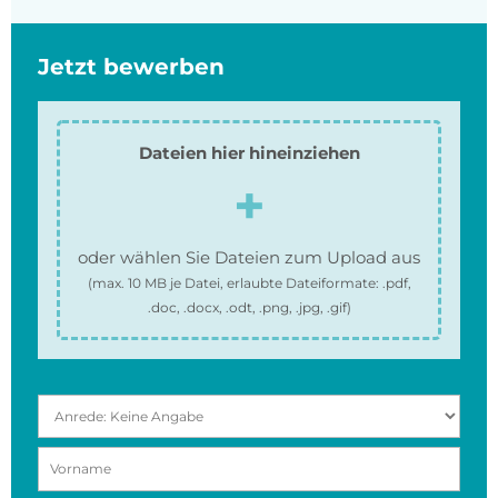
Jetzt bewerben
Dateien hier hineinziehen
oder wählen Sie Dateien zum Upload aus
(max.
10 MB
je Datei, erlaubte Dateiformate:
.pdf,
.doc, .docx, .odt, .png, .jpg, .gif
)