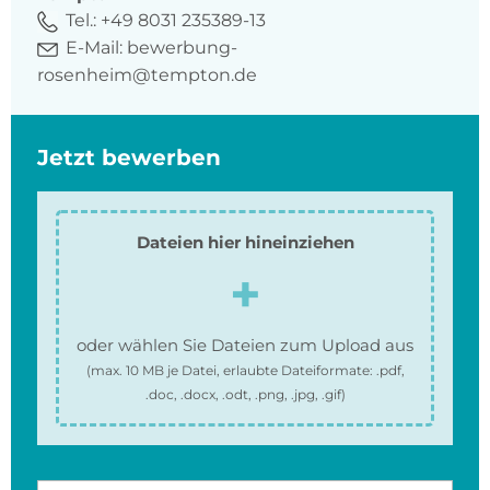
Tel.:
+49 8031 235389-13
E-Mail:
bewerbung-
rosenheim@tempton.de
Jetzt bewerben
Dateien hier hineinziehen
oder wählen Sie Dateien zum Upload aus
(max.
10 MB
je Datei, erlaubte Dateiformate:
.pdf,
.doc, .docx, .odt, .png, .jpg, .gif
)