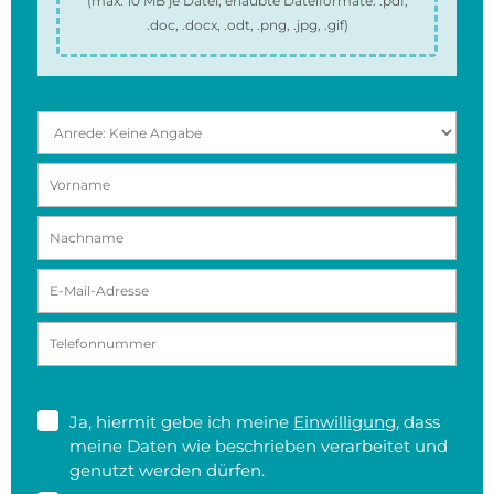
(max.
10 MB
je Datei, erlaubte Dateiformate:
.pdf,
.doc, .docx, .odt, .png, .jpg, .gif
)
Ja, hiermit gebe ich meine
Einwilligung
, dass
meine Daten wie beschrieben verarbeitet und
genutzt werden dürfen.