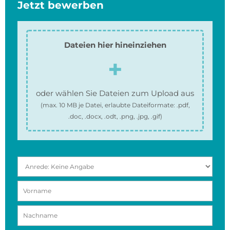
Jetzt bewerben
Dateien hier hineinziehen
oder wählen Sie Dateien zum Upload aus
(max.
10 MB
je Datei, erlaubte Dateiformate:
.pdf,
.doc, .docx, .odt, .png, .jpg, .gif
)