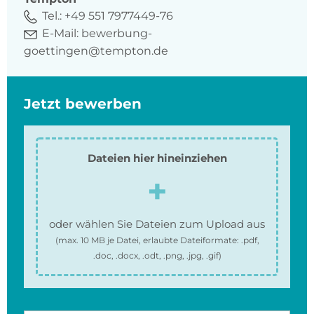
Tel.:
+49 551 7977449-76
E-Mail:
bewerbung-
goettingen@tempton.de
Jetzt bewerben
Dateien hier hineinziehen
oder wählen Sie Dateien zum Upload aus
(max.
10 MB
je Datei, erlaubte Dateiformate:
.pdf,
.doc, .docx, .odt, .png, .jpg, .gif
)