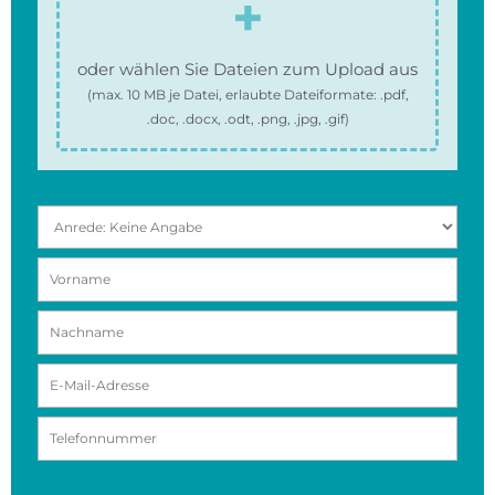
oder wählen Sie Dateien zum Upload aus
(max.
10 MB
je Datei, erlaubte Dateiformate:
.pdf,
.doc, .docx, .odt, .png, .jpg, .gif
)