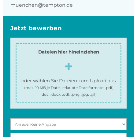
muenchen@tempton.de
Jetzt bewerben
Dateien hier hineinziehen
oder wählen Sie Dateien zum Upload aus
(max.
10 MB
je Datei, erlaubte Dateiformate:
.pdf,
.doc, .docx, .odt, .png, .jpg, .gif
)