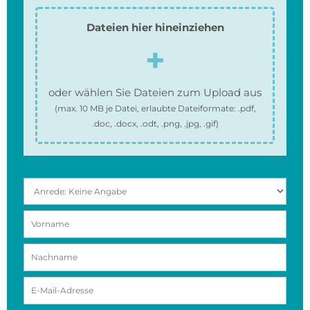
Dateien hier hineinziehen
oder wählen Sie Dateien zum Upload aus
(max.
10 MB
je Datei, erlaubte Dateiformate:
.pdf,
.doc, .docx, .odt, .png, .jpg, .gif
)