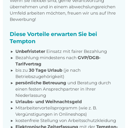
Wenn Sie flexibel sind, gerne Verantwortung
übernehmen und in einem abwechslungsreichen
Umfeld arbeiten möchten, freuen wir uns auf Ihre
Bewerbung!
Diese Vorteile erwarten Sie bei
Tempton
Unbefristeter
Einsatz mit fairer Bezahlung
Bezahlung mindestens nach
GVP/DGB-
Tarifvertrag
bis zu
30 Tage Urlaub
(je nach
Betriebszugehörigkeit)
persönliche Betreuung
und Beratung durch
einen festen Ansprechpartner in Ihrer
Niederlassung
Urlaubs- und Weihnachtsgeld
Mitarbeitervorteilsprogramm (wie z. B.
Vergünstigungen in Onlineshops)
kostenfreie Stellung von Arbeitsschutzkleidung
Elektronische Zeiterfassung
mit der
Tempton-