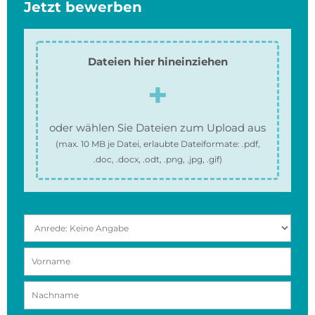
Jetzt bewerben
Dateien hier hineinziehen
oder wählen Sie Dateien zum Upload aus
(max.
10 MB
je Datei, erlaubte Dateiformate:
.pdf,
.doc, .docx, .odt, .png, .jpg, .gif
)