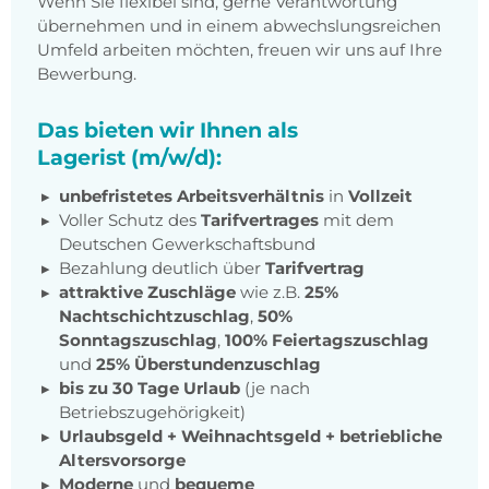
Wenn Sie flexibel sind, gerne Verantwortung
übernehmen und in einem abwechslungsreichen
Umfeld arbeiten möchten, freuen wir uns auf Ihre
Bewerbung.
Das bieten wir Ihnen als
Lagerist (m/w/d):
unbefristetes Arbeitsverhältnis
in
Vollzeit
Voller Schutz des
Tarifvertrages
mit dem
Deutschen Gewerkschaftsbund
Bezahlung deutlich über
Tarifvertrag
attraktive Zuschläge
wie z.B.
25%
Nachtschichtzuschlag
,
50%
Sonntagszuschlag
,
100% Feiertagszuschlag
und
25% Überstundenzuschlag
bis zu 30 Tage Urlaub
(je nach
Betriebszugehörigkeit)
Urlaubsgeld + Weihnachtsgeld
+
betriebliche
Altersvorsorge
Moderne
und
bequeme