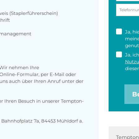
eis (Staplerführerschein)
hrift
Ja, h
ermanagement
meine
genut
Ja, ic
Nutz
 Wir nehmen Ihre
diesen
nline-Formular, per E-Mail oder
 uns auch über Ihren Anruf unter der
B
er Ihren Besuch in unserer Tempton-
Bahnhofplatz 7a, 84453 Mühldorf a.
Tempton 