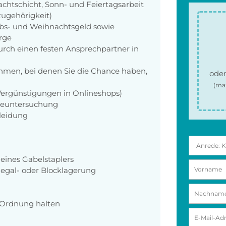
achtschicht, Sonn- und Feiertagsarbeit
zugehörigkeit)
aubs- und Weihnachtsgeld sowie
orge
rch einen festen Ansprechpartner in
men, bei denen Sie die Chance haben,
oder
(ma
 Vergünstigungen in Onlineshops)
rgeuntersuchung
kleidung
eines Gabelstaplers
Regal- oder Blocklagerung
, Ordnung halten