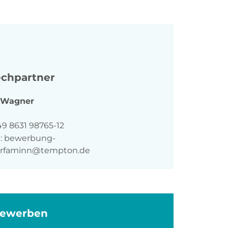
chpartner
Wagner
n
49 8631 98765-12
:
bewerbung-
rfaminn@tempton.de
bewerben