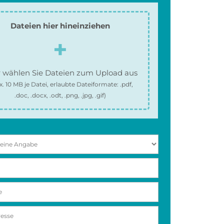
Dateien hier hineinziehen
 wählen Sie Dateien zum Upload aus
x.
10 MB
je Datei, erlaubte Dateiformate:
.pdf,
.doc, .docx, .odt, .png, .jpg, .gif
)