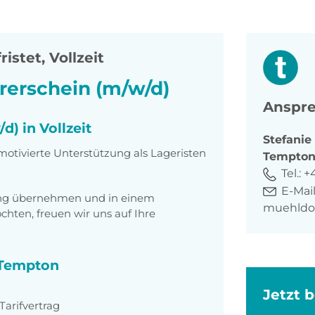
istet, Vollzeit
hrerschein (m/w/d)
Anspre
d) in Vollzeit
Stefanie
otivierte Unterstützung als Lageristen
Tempto
Tel.:
+
E-Mail
tung übernehmen und in einem
muehldo
ten, freuen wir uns auf Ihre
i Tempton
Jetzt 
arifvertrag