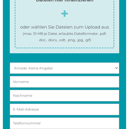
oder wählen Sie Dateien zum Upload aus
(max.
10 MB
je Datei, erlaubte Dateiformate:
.pdf,
.doc, .docx, .odt, .png, .jpg, .gif
)