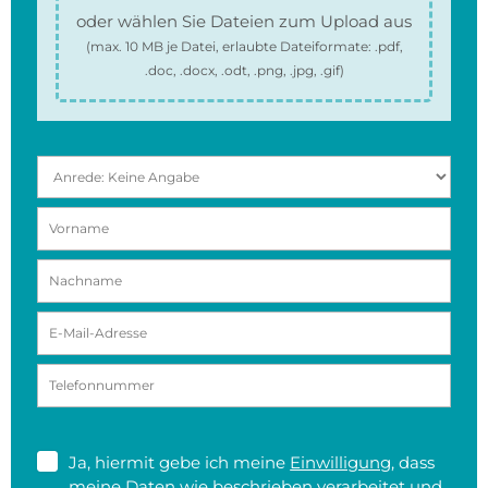
oder wählen Sie Dateien zum Upload aus
(max.
10 MB
je Datei, erlaubte Dateiformate:
.pdf,
.doc, .docx, .odt, .png, .jpg, .gif
)
Ja, hiermit gebe ich meine
Einwilligung
, dass
meine Daten wie beschrieben verarbeitet und