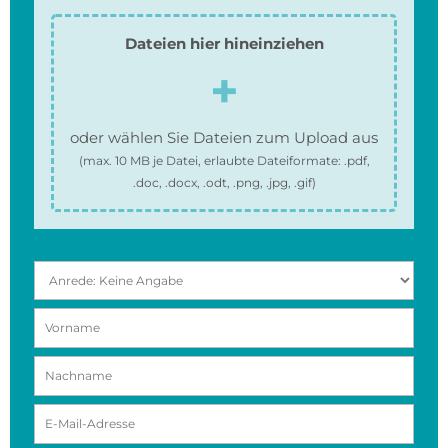
Dateien hier hineinziehen
oder wählen Sie Dateien zum Upload aus
(max.
10 MB
je Datei, erlaubte Dateiformate:
.pdf,
.doc, .docx, .odt, .png, .jpg, .gif
)