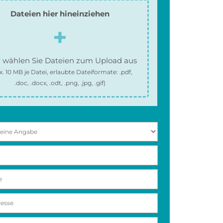
Dateien hier hineinziehen
 wählen Sie Dateien zum Upload aus
x.
10 MB
je Datei, erlaubte Dateiformate:
.pdf,
.doc, .docx, .odt, .png, .jpg, .gif
)