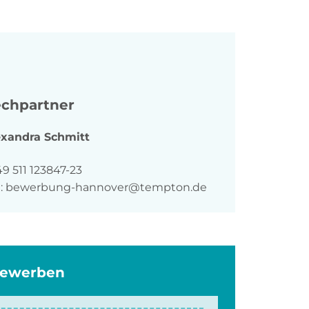
chpartner
exandra
Schmitt
n
9 511 123847-23
:
bewerbung-hannover@tempton.de
bewerben