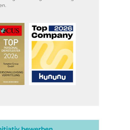
en.
initiativ bewerben