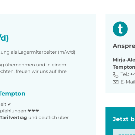
/d)
Anspre
zung als Lagermitarbeiter (m/w/d)
Mirja-Al
tung übernehmen und in einem
Tempto
ten, freuen wir uns auf Ihre
Tel.:
+4
E-Mail
i Tempton
zeit ✔
empfehlungen ❤❤❤
Tarifvertrag
und deutlich über
Jetzt 