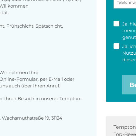
h Willkommen
ität
Ja, h
ht, Frühschicht, Spätschicht,
meine
genut
Ja, ic
Nutz
diesen
 Wir nehmen Ihre
nline-Formular, per E-Mail oder
B
 uns auch über Ihren Anruf.
er Ihren Besuch in unserer Tempton-
 Wachsmuthstraße 19, 31134
Tempton 
Top-Bewe