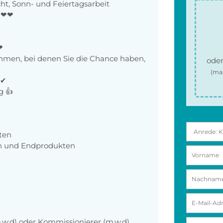
ht, Sonn- und Feiertagsarbeit
t ❤❤
❤
men, bei denen Sie die Chance haben,
oder
(ma
✔✔
g 👍
ten
en und Endprodukten
,w,d) oder Kommissionierer (m,w,d) ,