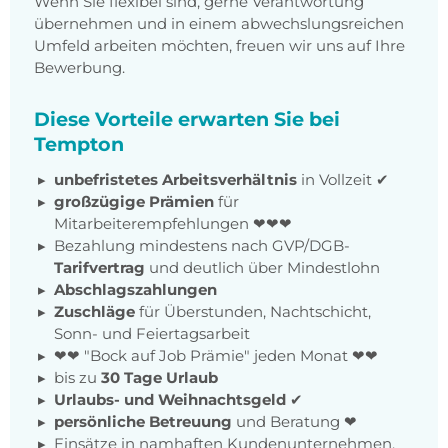
Wenn Sie flexibel sind, gerne Verantwortung
übernehmen und in einem abwechslungsreichen
Umfeld arbeiten möchten, freuen wir uns auf Ihre
Bewerbung.
Diese Vorteile erwarten Sie bei
Tempton
unbefristetes Arbeitsverhältnis
in Vollzeit ✔
großzügige Prämien
für
Mitarbeiterempfehlungen ❤❤❤
Bezahlung mindestens nach GVP/DGB-
Tarifvertrag
und deutlich über Mindestlohn
Abschlagszahlungen
Zuschläge
für Überstunden, Nachtschicht,
Sonn- und Feiertagsarbeit
❤❤ "Bock auf Job Prämie" jeden Monat ❤❤
bis zu
30 Tage Urlaub
Urlaubs- und Weihnachtsgeld
✔
persönliche Betreuung
und Beratung ❤
Einsätze in namhaften Kundenunternehmen,