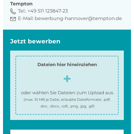
Tempton
Tel.:
+49 511 123847-23
E-Mail:
bewerbung-hannover@tempton.de
Jetzt bewerben
Dateien hier hineinziehen
oder wählen Sie Dateien zum Upload aus
(max.
10 MB
je Datei, erlaubte Dateiformate:
.pdf,
.doc, .docx, .odt, .png, .jpg, .gif
)