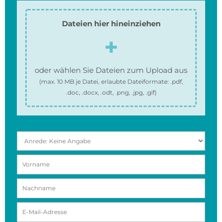
Dateien hier hineinziehen
oder wählen Sie Dateien zum Upload aus
(max.
10 MB
je Datei, erlaubte Dateiformate:
.pdf,
.doc, .docx, .odt, .png, .jpg, .gif
)