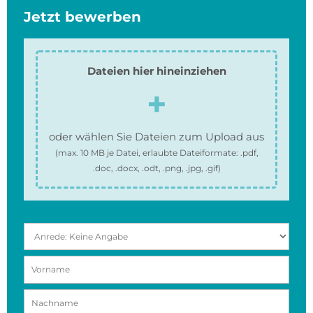
Jetzt bewerben
Dateien hier hineinziehen
oder wählen Sie Dateien zum Upload aus
(max.
10 MB
je Datei, erlaubte Dateiformate:
.pdf,
.doc, .docx, .odt, .png, .jpg, .gif
)