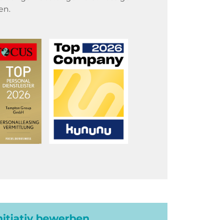
en.
initiativ bewerben