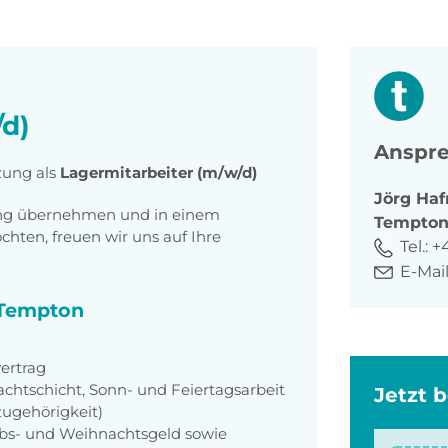
/d)
Anspre
zung als
Lagermitarbeiter (m/w/d)
Jörg
Haf
tung übernehmen und in einem
Tempto
ten, freuen wir uns auf Ihre
Tel.:
+
E-Mail
i Tempton
ertrag
achtschicht, Sonn- und Feiertagsarbeit
Jetzt 
zugehörigkeit)
aubs- und Weihnachtsgeld sowie