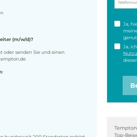
en
Ja, h
meine
genut
beiter (m/w/d)?
Ja, ic
ht oder senden Sie und einen
Nutz
@tempton.de
diesen
n:
B
Tempton 
Top-Bewe
 an bundesweit 200 Standorten gehört