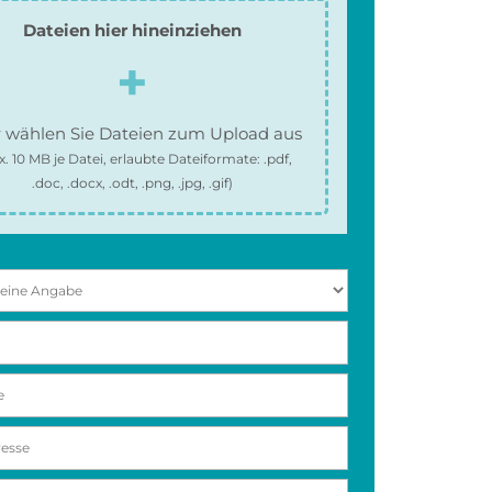
Dateien hier hineinziehen
 wählen Sie Dateien zum Upload aus
x.
10 MB
je Datei, erlaubte Dateiformate:
.pdf,
.doc, .docx, .odt, .png, .jpg, .gif
)