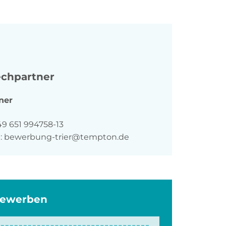
chpartner
ner
n
49 651 994758-13
:
bewerbung-trier@tempton.de
bewerben