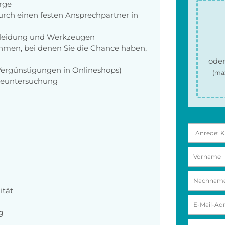
orge
rch einen festen Ansprechpartner in
zkleidung und Werkzeugen
men, bei denen Sie die Chance haben,
oder
 Vergünstigungen in Onlineshops)
(ma
rgeuntersuchung
ität
g