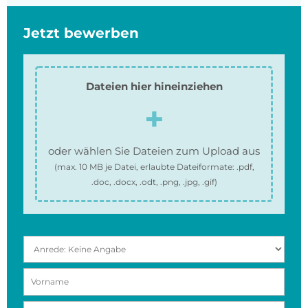
Jetzt bewerben
Dateien hier hineinziehen
oder wählen Sie Dateien zum Upload aus
(max.
10 MB
je Datei, erlaubte Dateiformate:
.pdf,
.doc, .docx, .odt, .png, .jpg, .gif
)